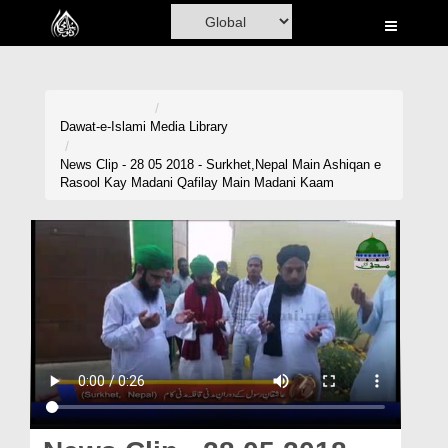
Home
Al-Quran
Books
Dawat-e-Islami
Media Library
Media
News Clip - 28 05 2018 - Surkhet,Nepal Main Ashiqan e
Rasool Kay Madani Qafilay Main Madani Kaam
Madani Channel
Volunteer Portal
Rohani Ilaj
Donation
Blog
Magazine