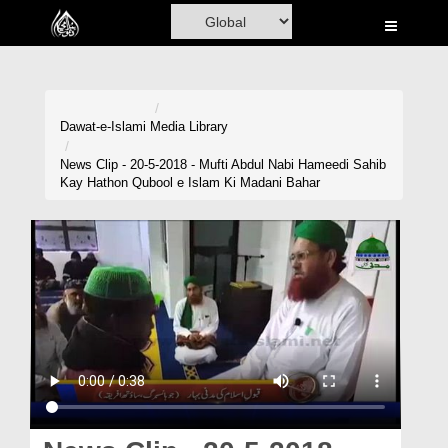
Home
Al-Quran
Books
Dawat-e-Islami
Media Library
Media
News Clip - 20-5-2018 - Mufti Abdul Nabi Hameedi Sahib
Kay Hathon Qubool e Islam Ki Madani Bahar
Madani Channel
Volunteer Portal
Rohani Ilaj
Donation
Blog
Magazine