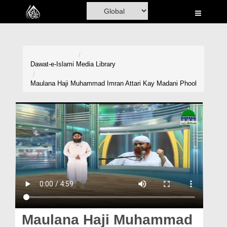
Home
Al-Quran
Books
Dawat-e-Islami
Media Library
Media
Maulana Haji Muhammad Imran Attari Kay Madani Phool
Madani Channel
Volunteer Portal
Rohani Ilaj
Donation
Blog
Magazine
Maulana Haji Muhammad