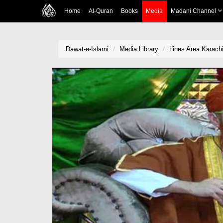
Home
Al-Quran
Books
Media
Madani Channel
Dawat-e-Islami
Media Library
Lines Area Karachi