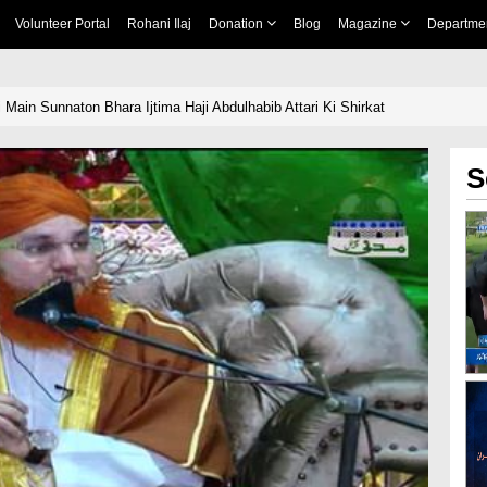
Volunteer Portal
Rohani Ilaj
Donation
Blog
Magazine
Departme
 Main Sunnaton Bhara Ijtima Haji Abdulhabib Attari Ki Shirkat
S