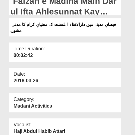
Faizan e Madina Main Dar
Departments
ul Ifta Ahlesunnat Kay
Our Websites
Muftiyan e Kiram Ka
فیضانِ مدینہ میں دارالافتاء اہلسنت کے مفتیانِ کرام کا مدنی
More
مشورہ
Madani Mashwara
Time Duration:
00:02:42
Date:
2018-03-26
Category:
Madani Activities
Vocalist:
Haji Abdul Habib Attari