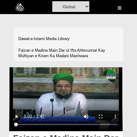
Home
Al-Quran
Books
Dawat-e-Islami
Media Library
Media
Faizan e Madina Main Dar ul Ifta Ahlesunnat Kay
Muftiyan e Kiram Ka Madani Mashwara
Madani Channel
Volunteer Portal
Rohani Ilaj
Donation
Blog
Magazine