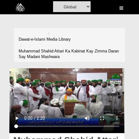
Home
Al-Quran
Books
Dawat-e-Islami
Media Library
Media
Muhammad Shahid Attari Ka Kabinat Kay Zimma Daran
Say Madani Mashwara
Madani Channel
Volunteer Portal
Rohani Ilaj
Donation
Blog
Magazine