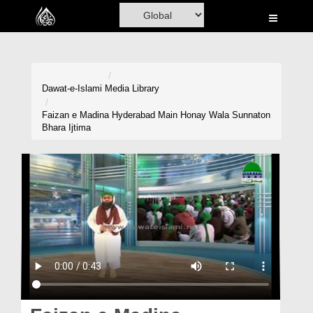
Home
Al-Quran
Books
Dawat-e-Islami
Media Library
Media
Faizan e Madina Hyderabad Main Honay Wala Sunnaton
Bhara Ijtima
Madani Channel
Volunteer Portal
Rohani Ilaj
Donation
Blog
Magazine