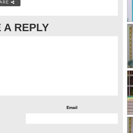
ARE
 A REPLY
Email