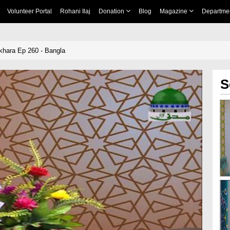
Volunteer Portal
Rohani Ilaj
Donation
Blog
Magazine
Departme
tikhara Ep 260 - Bangla
S