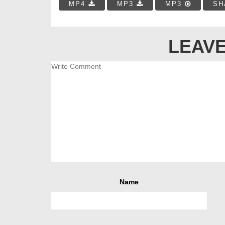
MP4
MP3
MP3
SH
LEAVE
Name