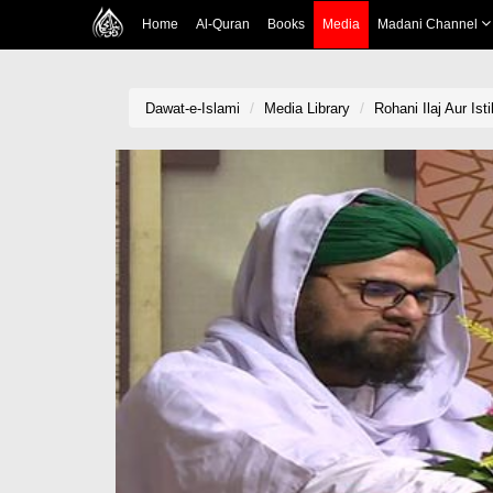
Home
Al-Quran
Books
Media
Madani Channel
Dawat-e-Islami
Media Library
Rohani Ilaj Aur Is