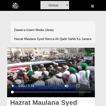
Home
Al-Quran
Books
Dawat-e-Islami
Media Library
Media
Hazrat Maulana Syed Hamza Ali Qadri Sahib Ka Janaza
Madani Channel
Volunteer Portal
Rohani Ilaj
Donation
Blog
Magazine
Hazrat Maulana Syed