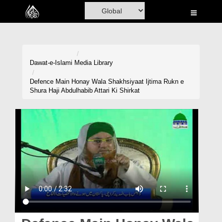
Home
Al-Quran
Books
Dawat-e-Islami
Media Library
Media
Defence Main Honay Wala Shakhsiyaat Ijtima Rukn e
Shura Haji Abdulhabib Attari Ki Shirkat
Madani Channel
Volunteer Portal
Rohani Ilaj
Donation
Blog
Magazine