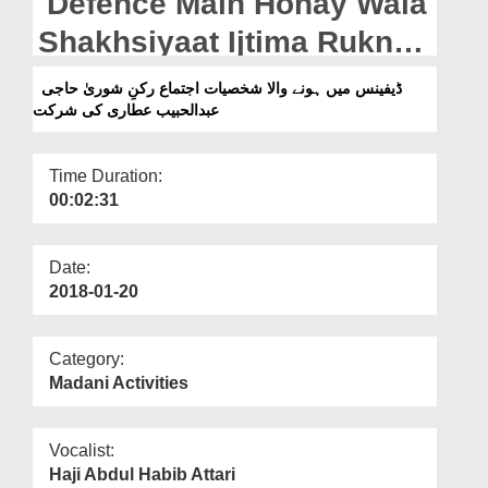
Defence Main Honay Wala
Departments
Shakhsiyaat Ijtima Rukn e
Our Websites
Shura Haji Abdulhabib
ڈیفینس میں ہونے والا شخصیات اجتماع رکنِ شوریٰ حاجی
More
عبدالحبیب عطاری کی شرکت
Attari Ki Shirkat
Time Duration:
00:02:31
Date:
2018-01-20
Category:
Madani Activities
Vocalist:
Haji Abdul Habib Attari