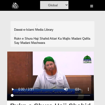
Home
Al-Quran
Books
Dawat-e-Islami
Media Library
Media
Rukn e Shura Haji Shahid Attari Ka Majlis Madani Qafila
Say Madani Mashwara
Madani Channel
Volunteer Portal
Rohani Ilaj
Donation
Blog
Magazine