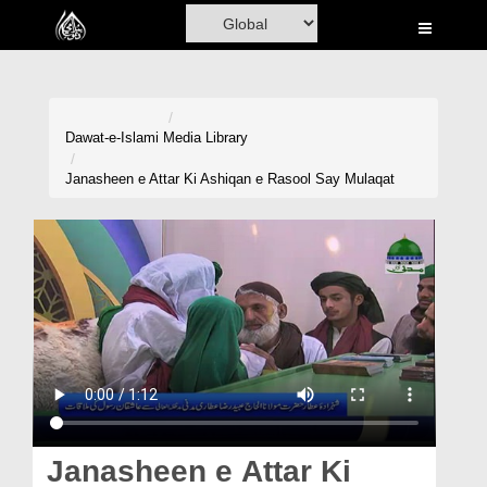
Home
Al-Quran
Books
Dawat-e-Islami
Media Library
Media
Janasheen e Attar Ki Ashiqan e Rasool Say Mulaqat
Madani Channel
Volunteer Portal
Rohani Ilaj
Donation
Blog
Magazine
Janasheen e Attar Ki