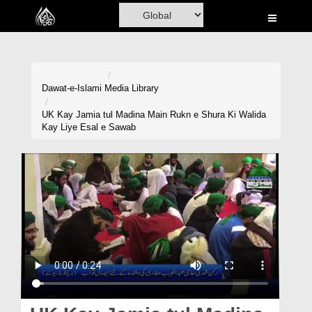
Home
Al-Quran
Books
Dawat-e-Islami
Media Library
Media
UK Kay Jamia tul Madina Main Rukn e Shura Ki Walida
Kay Liye Esal e Sawab
Madani Channel
Volunteer Portal
Rohani Ilaj
Donation
Blog
Magazine