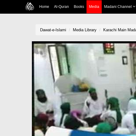
Home
Al-Quran
Books
Media
Madani Channel
Dawat-e-Islami
Media Library
Karachi Main Mada