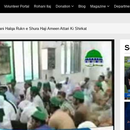
Volunteer Portal
Rohani Ilaj
Donation
Blog
Magazine
Departme
ni Halqa Rukn e Shura Haji Ameen Attari Ki Shirkat
S