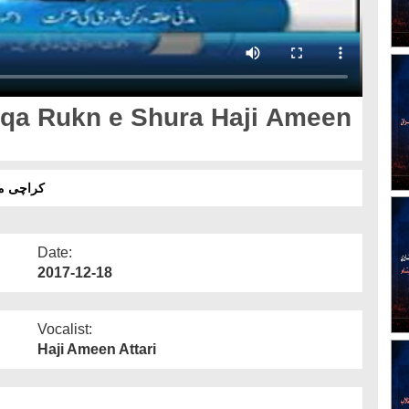
qa Rukn e Shura Haji Ameen
کراچی م
Date:
2017-12-18
Vocalist:
Haji Ameen Attari