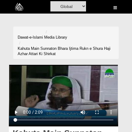
Home
Al-Quran
Books
Dawat-e-Islami
Media Library
Media
Kahuta Main Sunnaton Bhara Ijtima Rukn e Shura Haji
Azhar Attari Ki Shirkat
Madani Channel
Volunteer Portal
Rohani Ilaj
Donation
Blog
Magazine