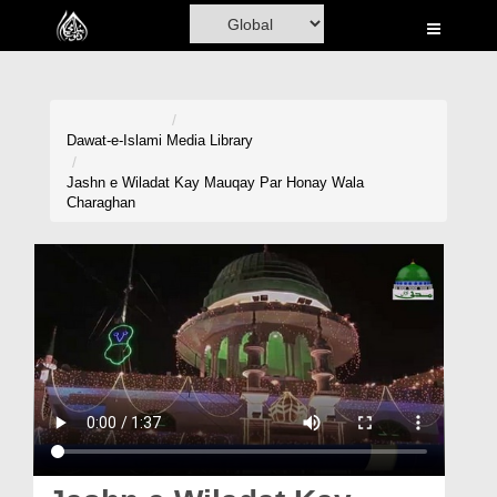
Home
Al-Quran
Books
Dawat-e-Islami
Media Library
Media
Jashn e Wiladat Kay Mauqay Par Honay Wala
Charaghan
Madani Channel
Volunteer Portal
Rohani Ilaj
Donation
Blog
Magazine