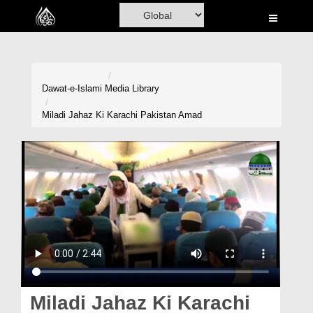
Home
Al-Quran
Books
Dawat-e-Islami
Media Library
Media
Miladi Jahaz Ki Karachi Pakistan Amad
Madani Channel
Volunteer Portal
Rohani Ilaj
Donation
Blog
Magazine
Miladi Jahaz Ki Karachi