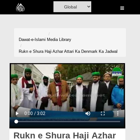
Home
Al-Quran
Books
Dawat-e-Islami
Media Library
Media
Rukn e Shura Haji Azhar Attari Ka Denmark Ka Jadwal
Madani Channel
Volunteer Portal
Rohani Ilaj
Donation
Blog
Magazine
Rukn e Shura Haji Azhar