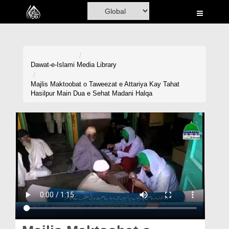
Home
Al-Quran
Books
Dawat-e-Islami
Media Library
Media
Majlis Maktoobat o Taweezat e Attariya Kay Tahat
Hasilpur Main Dua e Sehat Madani Halqa
Madani Channel
Volunteer Portal
Rohani Ilaj
Donation
Blog
Magazine