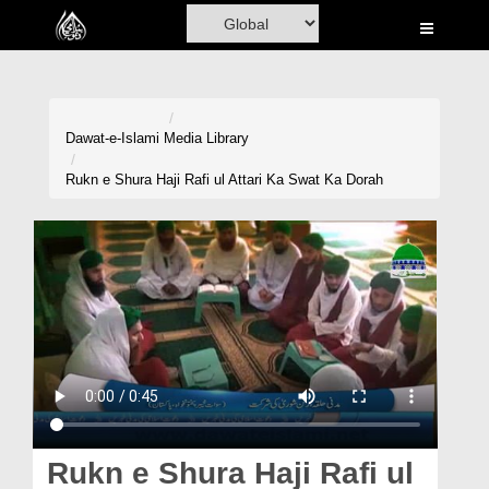
Home
Al-Quran
Books
Dawat-e-Islami
Media Library
Media
Rukn e Shura Haji Rafi ul Attari Ka Swat Ka Dorah
Madani Channel
Volunteer Portal
Rohani Ilaj
Donation
Blog
Magazine
Rukn e Shura Haji Rafi ul