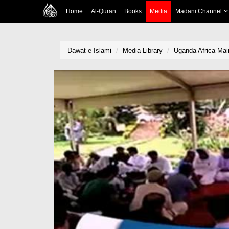
Home
Al-Quran
Books
Media
Madani Channel
Dawat-e-Islami
Media Library
Uganda Africa Ma