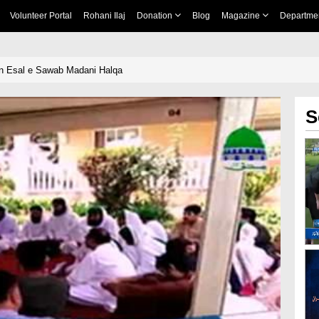
Volunteer Portal
Rohani Ilaj
Donation
Blog
Magazine
Departme
in Esal e Sawab Madani Halqa
S