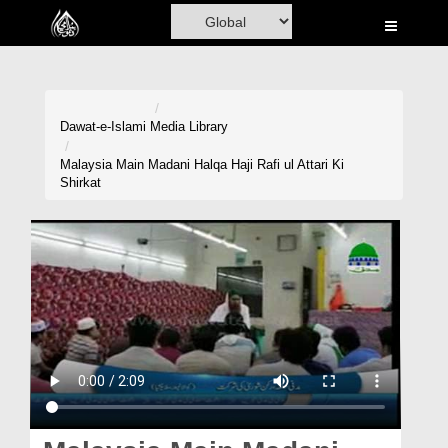
Home
Al-Quran
Books
Dawat-e-Islami
Media Library
Media
Malaysia Main Madani Halqa Haji Rafi ul Attari Ki
Shirkat
Madani Channel
Volunteer Portal
Rohani Ilaj
Donation
Blog
Magazine