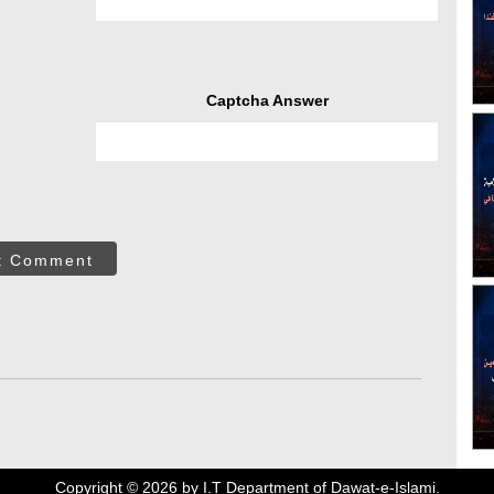
Captcha Answer
t Comment
Copyright ©
2026
by I.T Department of Dawat-e-Islami.