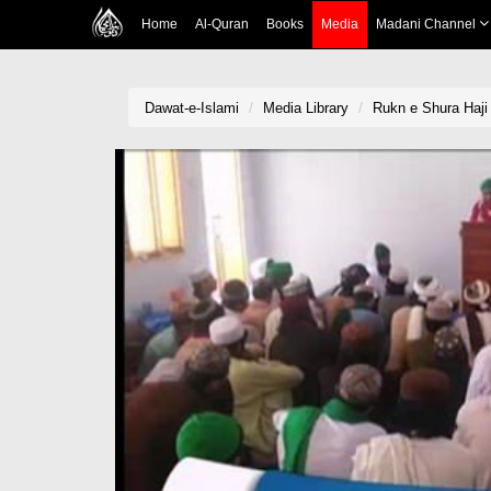
Home
Al-Quran
Books
Media
Madani Channel
Dawat-e-Islami
Media Library
Rukn e Shura Haji