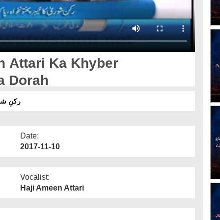
 Attari Ka Khyber
a Dorah
رکنِ شو
Date:
2017-11-10
Vocalist:
Haji Ameen Attari