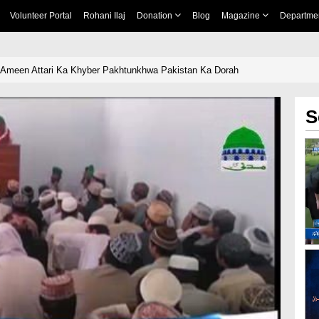
Volunteer Portal
Rohani Ilaj
Donation
Blog
Magazine
Departme
 Ameen Attari Ka Khyber Pakhtunkhwa Pakistan Ka Dorah
S