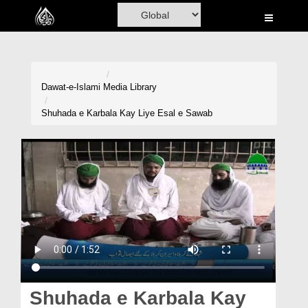
Home
Al-Quran
Books
Dawat-e-Islami
Media Library
Media
Shuhada e Karbala Kay Liye Esal e Sawab
Madani Channel
Volunteer Portal
Rohani Ilaj
Donation
Blog
Magazine
Shuhada e Karbala Kay