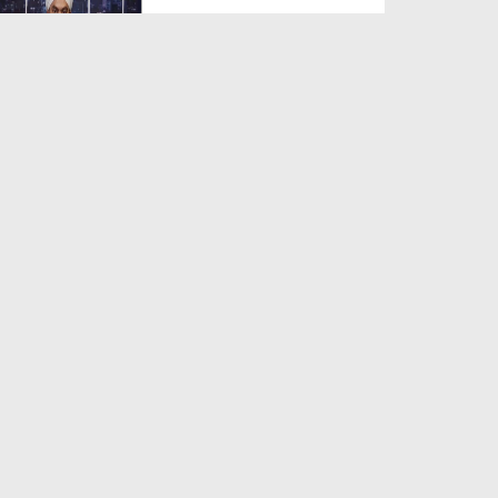
Duration: 00:12:41
Created Date: 09-06-2023
Madani News Bangla 03 April -
2023
Duration: 00:07:55
Created Date: 06-04-2023
News Clips Urdu - 21
November 2022 - Haji
Muhamma...
Duration: 00:00:35
Created Date: 24-11-2022
Madani News Bangla 17