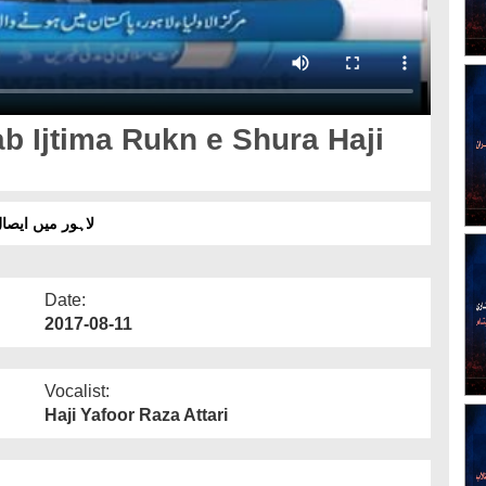
 Ijtima Rukn e Shura Haji
لاہور میں ایصا
Date:
2017-08-11
Vocalist:
Haji Yafoor Raza Attari