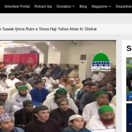
Volunteer Portal
Rohani Ilaj
Donation
Blog
Magazine
Departme
 Sawab Ijtima Rukn e Shura Haji Yafoor Attari Ki Shirkat
S