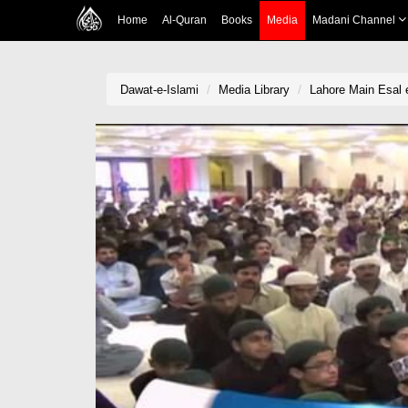
Home
Al-Quran
Books
Media
Madani Channel
Dawat-e-Islami
Media Library
Lahore Main Esal e