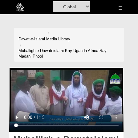
Home
Al-Quran
Books
Dawat-e-Islami
Media Library
Media
Muballigh e Dawateislami Kay Uganda Africa Say
Madani Phool
Madani Channel
Volunteer Portal
Rohani Ilaj
Donation
Blog
Magazine