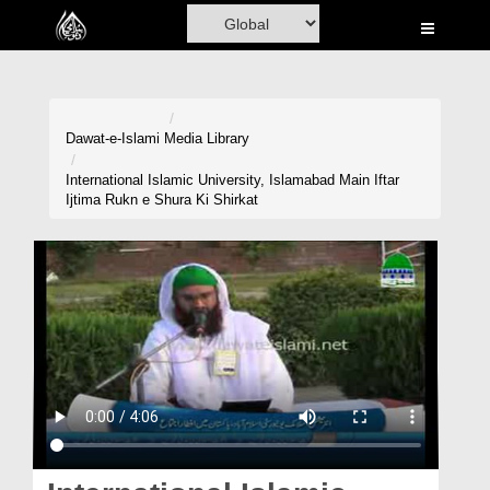
Home
Al-Quran
Books
Dawat-e-Islami
Media Library
Media
International Islamic University, Islamabad Main Iftar
Ijtima Rukn e Shura Ki Shirkat
Madani Channel
Volunteer Portal
Rohani Ilaj
Donation
Blog
Magazine