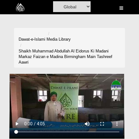
Home
Al-Quran
Books
Dawat-e-Islami
Media Library
Media
Shaikh Muhammad Abdullah Al Eidorus Ki Madani
Markaz Faizan e Madina Birmingham Main Tashreef
Madani Channel
Aawri
Volunteer Portal
Rohani Ilaj
Donation
Blog
Magazine