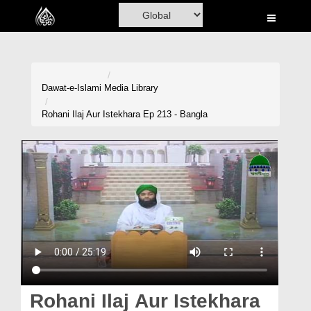
Home
Al-Quran
Books
Dawat-e-Islami
Media Library
Media
Rohani Ilaj Aur Istekhara Ep 213 - Bangla
Madani Channel
Volunteer Portal
Rohani Ilaj
Donation
Blog
Magazine
Rohani Ilaj Aur Istekhara