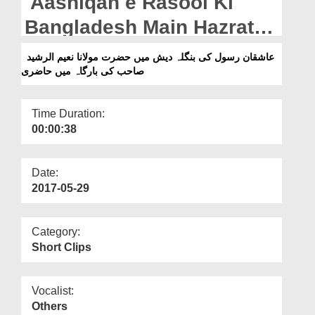
Aashiqan e Rasool Ki
Departments
Bangladesh Main Hazrat
Our Websites
Molana Nadeem ur
عاشقان رسول کی بنگلہ دیش میں حضرت مولانا نعیم الرشید
More
صاحب کی بارگاہ میں حاضری
Rasheed Sahib Ki Bargah
Main Hazri
Time Duration:
00:00:38
Date:
2017-05-29
Category:
Short Clips
Vocalist:
Others