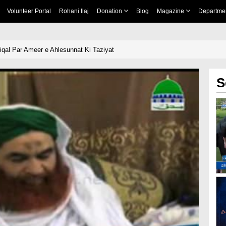
Volunteer Portal
Rohani Ilaj
Donation
Blog
Magazine
Departme
ntiqal Par Ameer e Ahlesunnat Ki Taziyat
S