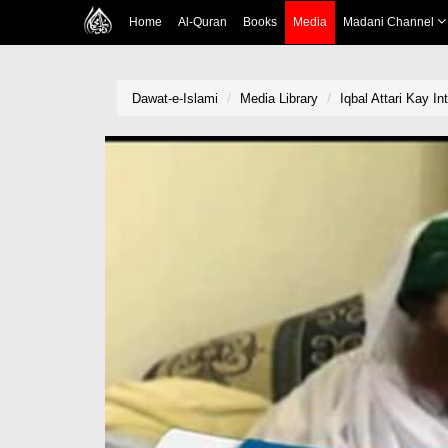
Home
Al-Quran
Books
Media
Madani Channel
Dawat-e-Islami
Media Library
Iqbal Attari Kay I