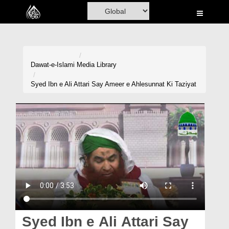
Home
Al-Quran
Books
Dawat-e-Islami
Media Library
Media
Syed Ibn e Ali Attari Say Ameer e Ahlesunnat Ki Taziyat
Madani Channel
Volunteer Portal
Rohani Ilaj
Donation
Blog
Magazine
Syed Ibn e Ali Attari Say