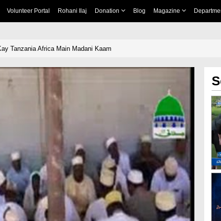
Volunteer Portal
Rohani Ilaj
Donation
Blog
Magazine
Departme
Kay Tanzania Africa Main Madani Kaam
S