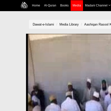
Home
Al-Quran
Books
Media
Madani Channel
Dawat-e-Islami
Media Library
Aashiqan Rasool 