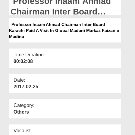
Professor Inaam Ahmad
Departments
Chairman Inter Board
Our Websites
Karachi Paid A Visit In
Professor Inaam Ahmad Chairman Inter Board
More
Karachi Paid A Visit In Global Madani Markaz Faizan e
Global Madani Markaz
Madina
Faizan e Madina
Time Duration:
00:02:08
Date:
2017-02-25
Category:
Others
Vocalist: