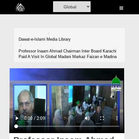
Home
Al-Quran
Books
Dawat-e-Islami
Media Library
Media
Professor Inaam Ahmad Chairman Inter Board Karachi
Paid A Visit In Global Madani Markaz Faizan e Madina
Madani Channel
Volunteer Portal
Rohani Ilaj
Donation
Blog
Magazine