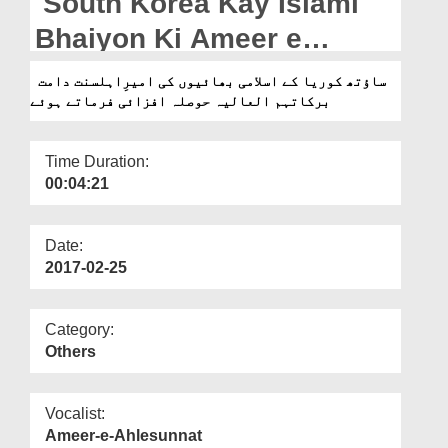
South Korea Kay Islami
Departments
Bhaiyon Ki Ameer e
Our Websites
Ahlesunnat Hosla Afzai
ساؤتھ کوریا کے اسلامی بھائیوں کی امیرِاہلسنت دامت
More
برکاتہم العالیہ حوصلہ افزائی فرماتے ہوئے
Farmatay Hoye
Time Duration:
00:04:21
Date:
2017-02-25
Category:
Others
Vocalist:
Ameer-e-Ahlesunnat