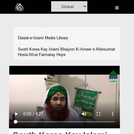
Home
Al-Quran
Books
Dawat-e-Islami
Media Library
Media
South Korea Kay Islami Bhaiyon Ki Ameer e Ahlesunnat
Hosla Afzai Farmatay Hoye
Madani Channel
Volunteer Portal
Rohani Ilaj
Donation
Blog
Magazine