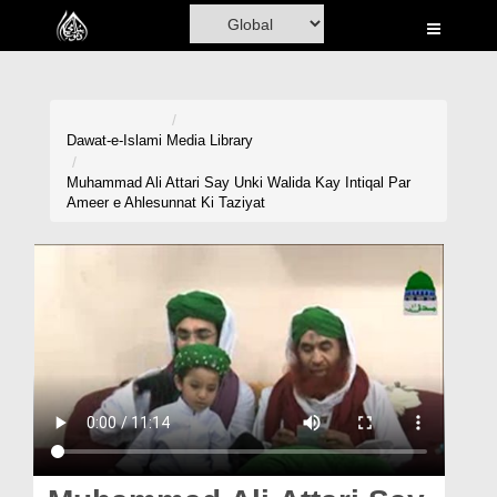
Home
Al-Quran
Books
Dawat-e-Islami
Media Library
Media
Muhammad Ali Attari Say Unki Walida Kay Intiqal Par
Ameer e Ahlesunnat Ki Taziyat
Madani Channel
Volunteer Portal
Rohani Ilaj
Donation
Blog
Magazine