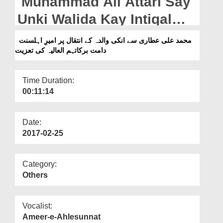
Muhammad Ali Attari Say
Departments
Unki Walida Kay Intiqal
Our Websites
Par Ameer e Ahlesunnat
محمد علی عطاری سے انکی والدہ کے انتقال پر امیرِ اہلسنت
More
دامت برکاتہم العالیہ کی تعزیت
Ki Taziyat
Time Duration:
00:11:14
Date:
2017-02-25
Category:
Others
Vocalist:
Ameer-e-Ahlesunnat