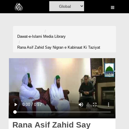
Home
Al-Quran
Books
Dawat-e-Islami
Media Library
Media
Rana Asif Zahid Say Nigran e Kabinaat Ki Taziyat
Madani Channel
Volunteer Portal
Rohani Ilaj
Donation
Blog
Magazine
Rana Asif Zahid Say