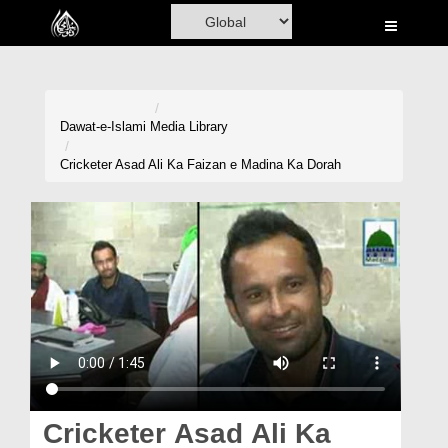
Home
Al-Quran
Books
Dawat-e-Islami
Media Library
Media
Cricketer Asad Ali Ka Faizan e Madina Ka Dorah
Madani Channel
Volunteer Portal
Rohani Ilaj
Donation
Blog
Magazine
Cricketer Asad Ali Ka