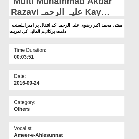
Mufti Muhammad Akbar
Departments
Razaviعلیہ الرحمہ Kay
Our Websites
Intiqal Par Ameer e
مفتی محمد اکبر رضوی علیہ الرحمہ کے انتقال پر امیرِاہلسنت
More
دامت برکاتہم العالیہ کی تعزیت
Ahlesunnat Ki Taziyat
Time Duration:
00:03:51
Date:
2016-09-24
Category:
Others
Vocalist:
Ameer-e-Ahlesunnat