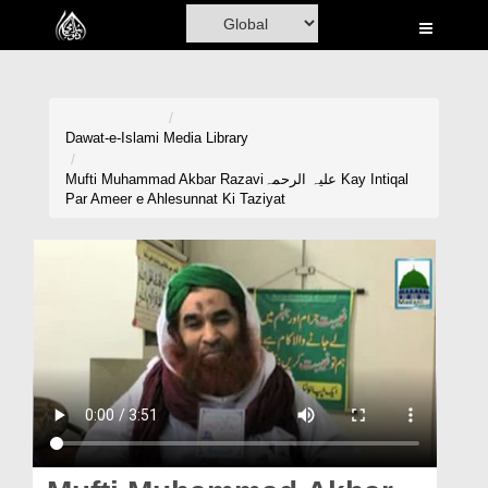
Home
Al-Quran
Books
Dawat-e-Islami
Media Library
Media
Mufti Muhammad Akbar Razaviعلیہ الرحمہ Kay Intiqal
Par Ameer e Ahlesunnat Ki Taziyat
Madani Channel
Volunteer Portal
Rohani Ilaj
Donation
Blog
Magazine