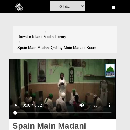
Home
Al-Quran
Books
Dawat-e-Islami
Media Library
Media
Spain Main Madani Qafilay Main Madani Kaam
Madani Channel
Volunteer Portal
Rohani Ilaj
Donation
Blog
Magazine
Spain Main Madani