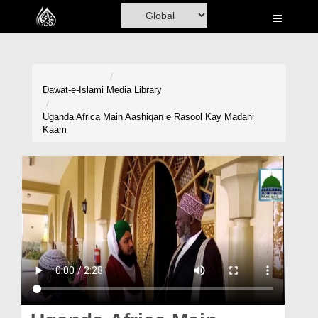
Home
Al-Quran
Books
Dawat-e-Islami
Media Library
Media
Uganda Africa Main Aashiqan e Rasool Kay Madani
Kaam
Madani Channel
Volunteer Portal
Rohani Ilaj
Donation
Blog
Magazine