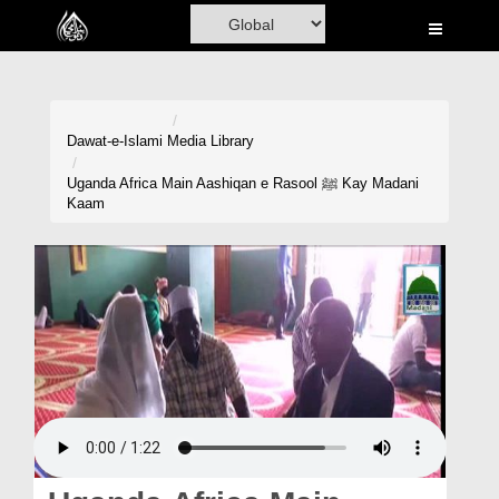
Home
Al-Quran
Books
Dawat-e-Islami
Media Library
Media
Uganda Africa Main Aashiqan e Rasool ﷺ Kay Madani
Kaam
Madani Channel
Volunteer Portal
Rohani Ilaj
Donation
Blog
Magazine