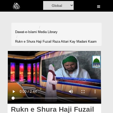
Home
Al-Quran
Books
Dawat-e-Islami
Media Library
Media
Rukn e Shura Haji Fuzail Raza Attari Kay Madani Kaam
Madani Channel
Volunteer Portal
Rohani Ilaj
Donation
Blog
Magazine
Rukn e Shura Haji Fuzail