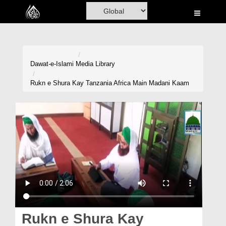
Home
Al-Quran
Books
Dawat-e-Islami
Media Library
Media
Rukn e Shura Kay Tanzania Africa Main Madani Kaam
Madani Channel
Volunteer Portal
Rohani Ilaj
Donation
Blog
Magazine
Rukn e Shura Kay