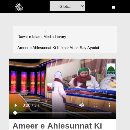
Home
Al-Quran
Books
Dawat-e-Islami
Media Library
Media
Ameer e Ahlesunnat Ki Iftikhar Attari Say Ayadat
Madani Channel
Volunteer Portal
Rohani Ilaj
Donation
Blog
Magazine
Ameer e Ahlesunnat Ki