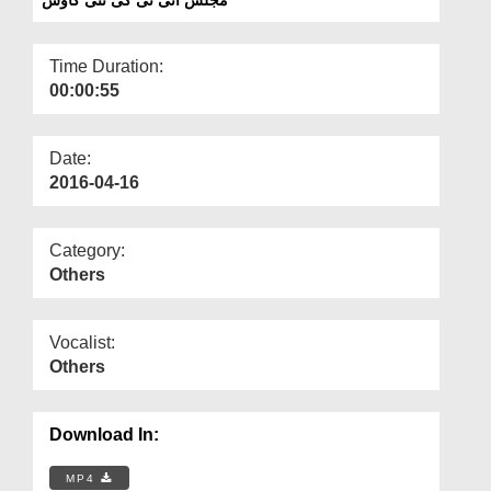
Departments
Our Websites
Time Duration:
00:00:55
More
Date:
2016-04-16
Category:
Others
Vocalist:
Others
Download In:
MP4