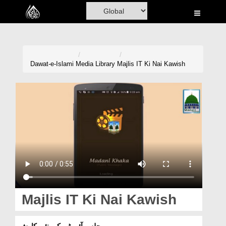
Home
Al-Quran
Books
Dawat-e-Islami
Media Library
Majlis IT Ki Nai Kawish
Media
Madani Channel
Volunteer Portal
Rohani Ilaj
Donation
Blog
Majlis IT Ki Nai Kawish
Magazine
مجلس آئی ٹی کی نئی کاوش