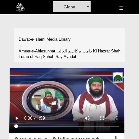
Home
Al-Quran
Books
Dawat-e-Islami
Media Library
Media
Ameer-e-Ahlesunnat دامت برکاتہم العالیہ Ki Hazrat Shah
Turab-ul-Haq Sahab Say Ayadat
Madani Channel
Volunteer Portal
Rohani Ilaj
Donation
Blog
Magazine