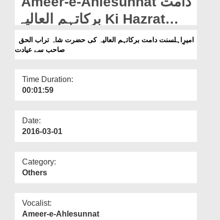
Ameer-e-Ahlesunnat دامت
Departments
برکاتہم العالیہ Ki Hazrat
Our Websites
Shah Turab-ul-Haq Sahab
امیرِاہلسنت دامت برکاتہم العالیہ کی حضرت شاہ تراب الحق
More
صاحب سے عیادت
Say Ayadat
Time Duration:
00:01:59
Date:
2016-03-01
Category:
Others
Vocalist:
Ameer-e-Ahlesunnat