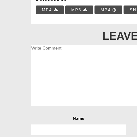
MP4
MP3
MP4
SH
LEAVE
Name