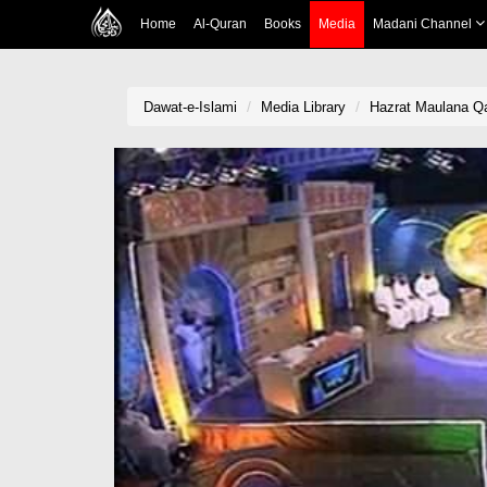
Home
Al-Quran
Books
Media
Madani Channel
Dawat-e-Islami
Media Library
Hazrat Maulana Qa