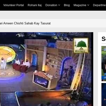
Volunteer Portal
Rohani Ilaj
Donation
Blog
Magazine
Departme
ri Ameen Chishti Sahab Kay Tasurat
S