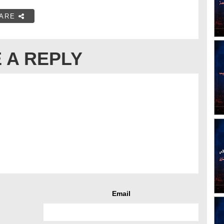
ARE
 A REPLY
Email