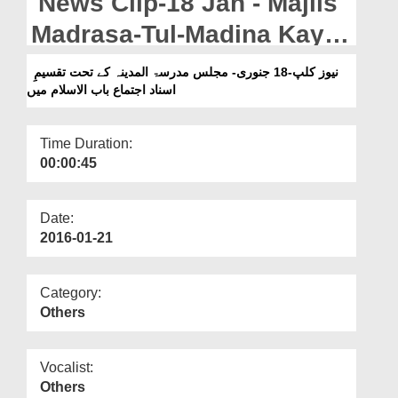
News Clip-18 Jan - Majlis
Departments
Madrasa-Tul-Madina Kay
Our Websites
Tahat Taqseem-E-Asnad
نیوز کلپ-18 جنوری- مجلس مدرسۃ المدینہ کے تحت تقسیمِ
More
اسناد اجتماع باب الاسلام میں
Ijtima Bab-ul-Islam Main
Time Duration:
00:00:45
Date:
2016-01-21
Category:
Others
Vocalist:
Others