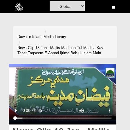
Home
Al-Quran
Books
Dawat-e-Islami
Media Library
Media
News Clip-18 Jan - Majlis Madrasa-Tul-Madina Kay
Tahat Taqseem-E-Asnad Ijtima Bab-ul-Islam Main
Madani Channel
Volunteer Portal
Rohani Ilaj
Donation
Blog
Magazine