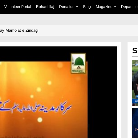
Volunteer Portal
Rohani Ilaj
Donation
Blog
Magazine
Departme
ay Mamolat e Zindagi
S