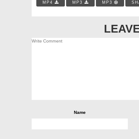
MP4
MP3
MP3
SH
LEAVE
Name