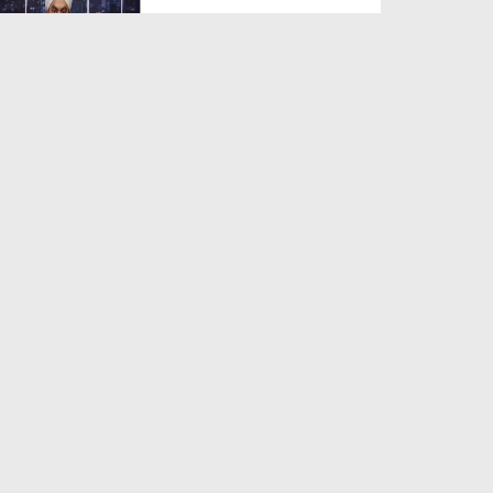
Duration: 00:12:41
Created Date: 09-06-2023
Madani News Bangla 03 April -
2023
Duration: 00:07:55
Created Date: 06-04-2023
News Clips Urdu - 21
November 2022 - Haji
Muhamma...
Duration: 00:00:35
Created Date: 24-11-2022
Madani News Bangla 17