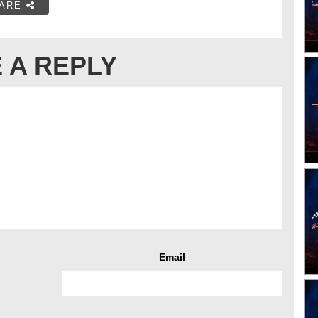
ARE
 A REPLY
Email