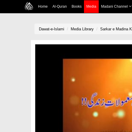
Home
Al-Quran
Books
Media
Madani Channel
Dawat-e-Islami
Media Library
Sarkar e Madina K